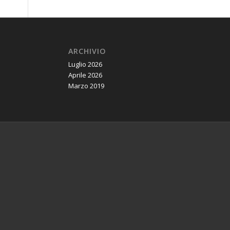
ARCHIVIO
Luglio 2026
Aprile 2026
Marzo 2019