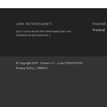
LINK INTERESSANTI
PAGINE
Practical
Qui ci sono alcuni link interessanti per voi!
Godetevi la permanenza :)
© Copyright 2019 - Smetar s.r.l. - p.iva IT03241310725
Privacy Policy
|
CREDITS