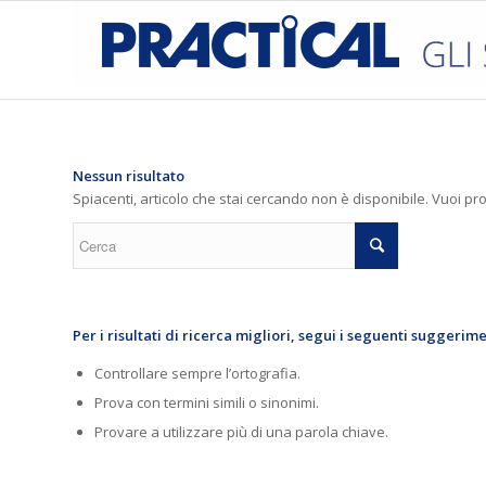
Nessun risultato
Spiacenti, articolo che stai cercando non è disponibile. Vuoi pr
Per i risultati di ricerca migliori, segui i seguenti suggerime
Controllare sempre l’ortografia.
Prova con termini simili o sinonimi.
Provare a utilizzare più di una parola chiave.